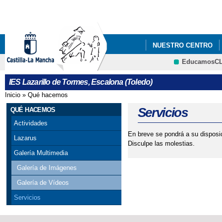
Pa
co
pri
NUESTRO CENTRO
EducamosC
INFÓRMATE
PLAN
CRFP
IES Lazarillo de Tormes, Escalona (Toledo)
Inicio
»
Qué hacemos
Se encuentra usted aquí
Servicios
QUÉ HACEMOS
Actividades
En breve se pondrá a su disposic
Lazarus
Disculpe las molestias.
Galería Multimedia
Galería de Imágenes
Galería de Vídeos
Servicios