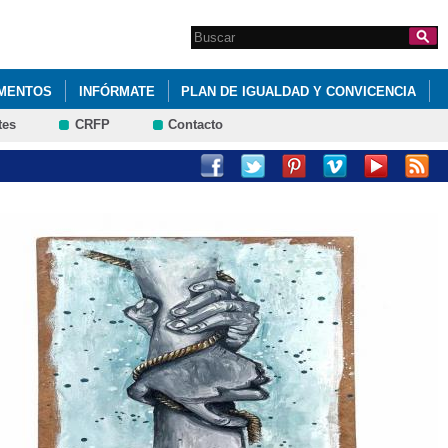
Search this site
Formulario de
búsqueda
MENTOS
INFÓRMATE
PLAN DE IGUALDAD Y CONVICENCIA
tes
CRFP
Contacto