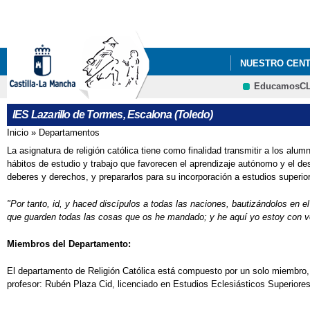
NUESTRO CEN
EducamosC
IES Lazarillo de Tormes, Escalona (Toledo)
Inicio
»
Departamentos
Se encuentra usted aquí
La asignatura de religión católica tiene como finalidad transmitir a los alum
hábitos de estudio y trabajo que favorecen el aprendizaje autónomo y el de
deberes y derechos, y prepararlos para su incorporación a estudios superior
"Por tanto, id, y haced discípulos a todas las naciones, bautizándolos en e
que guarden todas las cosas que os he mandado; y he aquí yo estoy con vos
Miembros del Departamento:
El departamento de Religión Católica está compuesto por un solo miembro, 
profesor: Rubén Plaza Cid, licenciado en Estudios Eclesiásticos Superiores