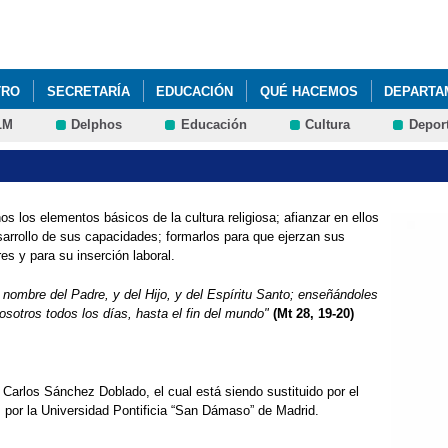
Pasar al
contenido
principal
TRO
SECRETARÍA
EDUCACIÓN
QUÉ HACEMOS
DEPARTA
LM
Delphos
Educación
Cultura
Depor
nos los elementos básicos de la cultura religiosa; afianzar en ellos
sarrollo de sus capacidades; formarlos para que ejerzan sus
es y para su inserción laboral.
l nombre del Padre, y del Hijo, y del Espíritu Santo; enseñándoles
otros todos los días, hasta el fin del mundo"
(Mt 28, 19-20)
Carlos Sánchez Doblado, el cual está siendo sustituido por el
 por la Universidad Pontificia “San Dámaso” de Madrid.