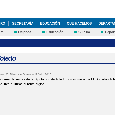
Pasar al
contenido
principal
TRO
SECRETARÍA
EDUCACIÓN
QUÉ HACEMOS
DEPARTA
LM
Delphos
Educación
Cultura
Depor
Toledo
nio, 2015
hasta el
Domingo, 5 Julio, 2015
ograma de visitas de la Diputación de Toledo, los alumnos de FPB visitan Tol
e tres culturas durante siglos.