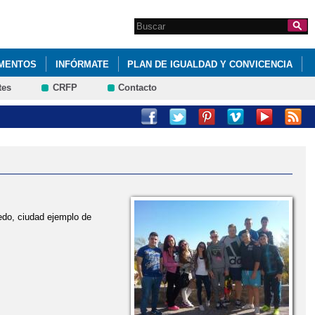
Search this site
Formulario de
búsqueda
MENTOS
INFÓRMATE
PLAN DE IGUALDAD Y CONVICENCIA
tes
CRFP
Contacto
edo, ciudad ejemplo de