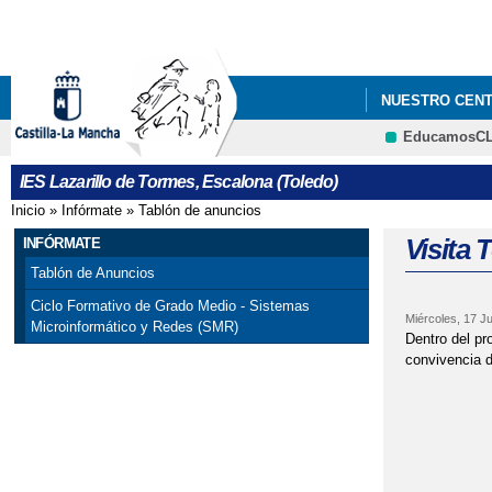
NUESTRO CEN
EducamosC
IES Lazarillo de Tormes, Escalona (Toledo)
Inicio
»
Infórmate
»
Tablón de anuncios
Se encuentra usted aquí
Visita 
INFÓRMATE
Tablón de Anuncios
Ciclo Formativo de Grado Medio - Sistemas
Miércoles, 17 Ju
Microinformático y Redes (SMR)
Dentro del pr
convivencia d