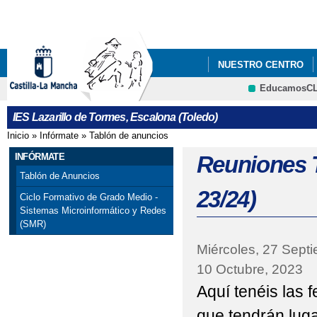
Pa
co
pri
NUESTRO CENTRO
EducamosC
INFÓRMATE
PLAN
CRFP
IES Lazarillo de Tormes, Escalona (Toledo)
Inicio
»
Infórmate
»
Tablón de anuncios
Se encuentra usted aquí
INFÓRMATE
Reuniones T
Tablón de Anuncios
23/24)
Ciclo Formativo de Grado Medio -
Sistemas Microinformático y Redes
(SMR)
Miércoles, 27 Sept
10 Octubre, 2023
Aquí tenéis las f
que tendrán luga