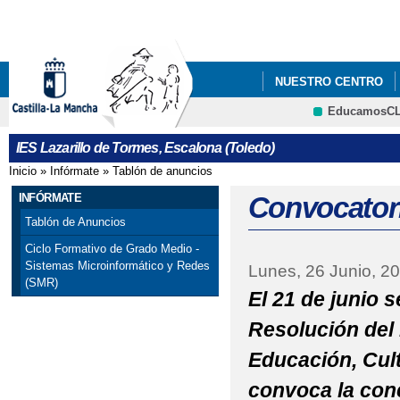
Pa
co
pri
NUESTRO CENTRO
EducamosC
INFÓRMATE
PLAN
CRFP
IES Lazarillo de Tormes, Escalona (Toledo)
Inicio
»
Infórmate
»
Tablón de anuncios
Se encuentra usted aquí
INFÓRMATE
Convocatori
Tablón de Anuncios
Ciclo Formativo de Grado Medio -
Sistemas Microinformático y Redes
Lunes, 26 Junio, 2
(SMR)
El 21 de junio 
Resolución del 
Educación, Cult
convoca la con