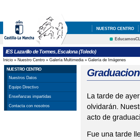
Pa
co
pri
NUESTRO CENTRO
EducamosC
INFÓRMATE
PLAN
CRFP
IES Lazarillo de Tormes, Escalona (Toledo)
Inicio
»
Nuestro Centro
»
Galería Multimedia
»
Galería de Imágenes
Se encuentra usted aquí
NUESTRO CENTRO
Graduacione
Nuestros Datos
Equipo Directivo
La tarde de aye
Enseñanzas impartidas
olvidarán. Nues
Contacta con nosotros
acto de graduac
Fue una tarde ll