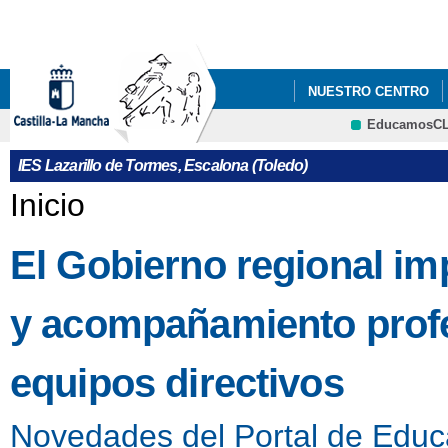
Pa
co
pri
NUESTRO CENTRO
EducamosC
INFÓRMATE
PLAN
CRFP
IES Lazarillo de Tormes, Escalona (Toledo)
Se encuentra usted aquí
Inicio
El Gobierno regional i
y acompañamiento profes
equipos directivos
Novedades del Portal de Educ