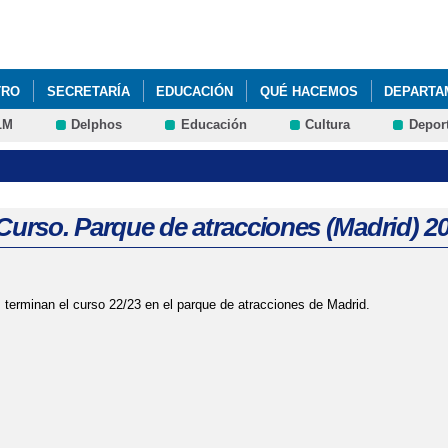
Pasar al
contenido
principal
TRO
SECRETARÍA
EDUCACIÓN
QUÉ HACEMOS
DEPARTA
LM
Delphos
Educación
Cultura
Depor
Curso. Parque de atracciones (Madrid) 2
s terminan el curso 22/23 en el parque de atracciones de Madrid.